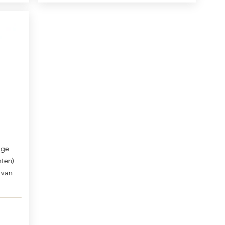
ige
nten)
 van