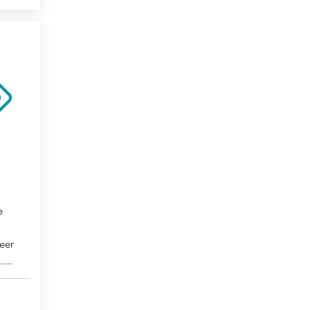
e
eer
...