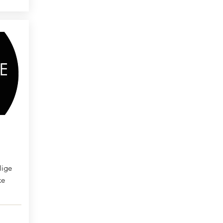
lige
ke