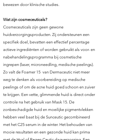
bewezen door klinische studies.
Wat zijn cosmeceuticals?
Cosmeceuticals zijn geen gewone
huidverzorgingsproducten. Zij ondersteunen een
specifiek doel, bevatten een effectief percentage
actieve ingrediënten of worden gebruikt als voor- en
nabehandelingsprogramma bij cosmetische
ingrepen (laser, microneedling, medische peelings).
Zo valt de Foamer 15 van Dermaceutic niet meer
weg te denken als voorbereiding op medische
peelings of om de acne huid goed schoon en zuiver
te krijgen. Een vette, glimmende huid is direct onder
controle na het gebruik van Mask 15. De
zonbeschadigde huid en moeilijke pigmentvlekken
hebben veel baat bij de Sunceutic gecombineerd
met het C25 serum in de winter. Het behouden van
mooie resultaten en een gezonde huid kan prima
met de Hyal of Regen Ceutic dagverzorging. Een