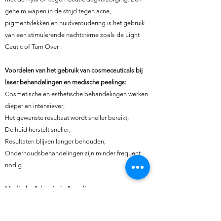
geheim wapen in de strijd tegen acne,
pigmentvlekken en huidveroudering is het gebruik
van een stimulerende nachtcrème zoals de Light
Ceutic of Turn Over .
Voordelen van het gebruik van cosmeceuticals bij
laser behandelingen en medische peelings:
Cosmetische en esthetische behandelingen werken
dieper en intensiever;
Het gewenste resultaat wordt sneller bereikt;
De huid herstelt sneller;
Resultaten blijven langer behouden;
Onderhoudsbehandelingen zijn minder frequent
nodig
Medische “chemische” peelings
Dermaceutic heeft tevens revolutionaire medische
“chemische” peelings ontwikkeld voor professioneel