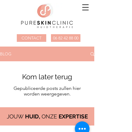
CONTACT
06 82 42 88 00
BLOG
Kom later terug
Gepubliceerde posts zullen hier
worden weergegeven.
JOUW
HUID,
ONZE
EXPERTISE