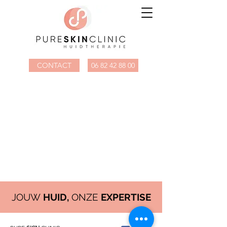
CONTACT
06 82 42 88 00
JOUW
HUID,
ONZE
EXPERTISE