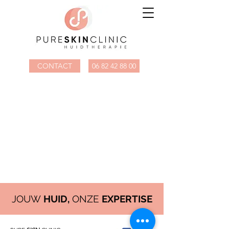
CONTACT
06 82 42 88 00
JOUW
HUID,
ONZE
EXPERTISE